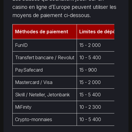
casino en ligne d’Europe peuvent utiliser les
moyens de paiement ci-dessous.
Méthodes de paiement
Limites de dépôt (CHF)
FunID
15 - 2 000
Transfert bancaire / Revolut
10 - 5 400
PaySafecard
15 - 900
Mastercard / Visa
15 - 2 000
Skrill / Neteller, Jetonbank
15 - 5 400
MiFinity
10 - 2 300
Crypto-monnaies
10 - 5 400