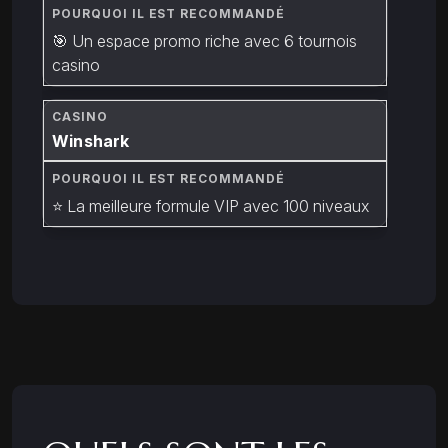
🎯 Un espace promo riche avec 6 tournois
casino
Winshark
⭐ La meilleure formule VIP avec 100 niveaux