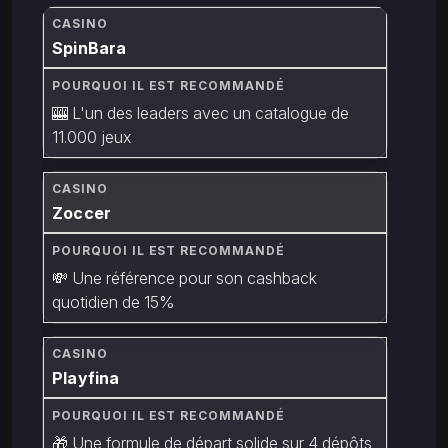
SpinBara
🎰 L'un des leaders avec un catalogue de
11.000 jeux
Zoccer
💸 Une référence pour son cashback
quotidien de 15%
Playfina
🎁 Une formule de départ solide sur 4 dépôts