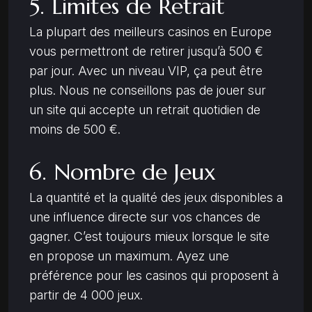
5. Limites de Retrait
La plupart des meilleurs casinos en Europe
vous permettront de retirer jusqu’à 500 €
par jour. Avec un niveau VIP, ça peut être
plus. Nous ne conseillons pas de jouer sur
un site qui accepte un retrait quotidien de
moins de 500 €.
6. Nombre de Jeux
La quantité et la qualité des jeux disponibles a
une influence directe sur vos chances de
gagner. C’est toujours mieux lorsque le site
en propose un maximum. Ayez une
préférence pour les casinos qui proposent à
partir de 4 000 jeux.