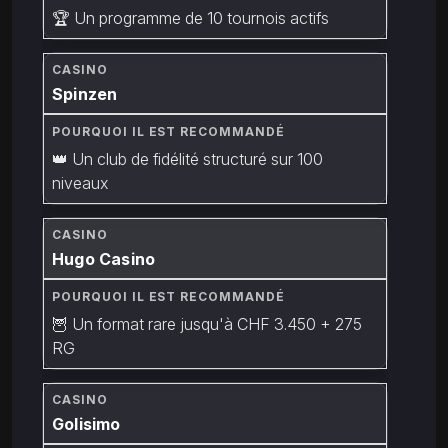
🏆 Un programme de 10 tournois actifs
Spinzen
👑 Un club de fidélité structuré sur 100
niveaux
Hugo Casino
🦉 Un format rare jusqu'à CHF 3.450 + 275
RG
Golisimo