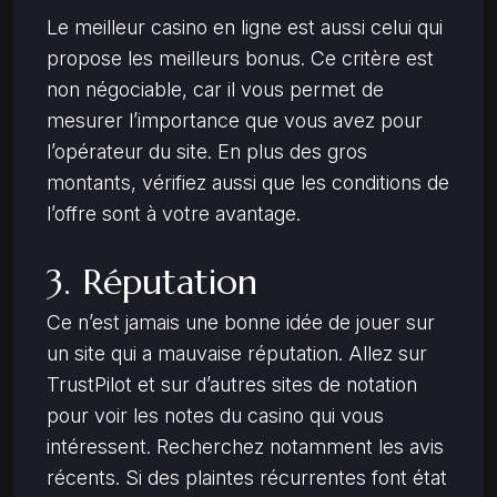
Le meilleur casino en ligne est aussi celui qui
propose les meilleurs bonus. Ce critère est
non négociable, car il vous permet de
mesurer l’importance que vous avez pour
l’opérateur du site. En plus des gros
montants, vérifiez aussi que les conditions de
l’offre sont à votre avantage.
3. Réputation
Ce n’est jamais une bonne idée de jouer sur
un site qui a mauvaise réputation. Allez sur
TrustPilot et sur d’autres sites de notation
pour voir les notes du casino qui vous
intéressent. Recherchez notamment les avis
récents. Si des plaintes récurrentes font état