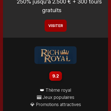
250% jusqu'à 2.500 € + 300 tours
gratuits
VISITER
9.2
👑 Thème royal
🎰 Jeux populaires
💎 Promotions attractives