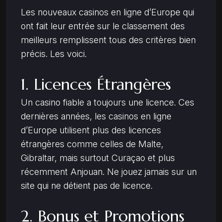
Les nouveaux casinos en ligne d’Europe qui
ont fait leur entrée sur le classement des
meilleurs remplissent tous des critères bien
précis. Les voici.
1. Licences Étrangères
Un casino fiable a toujours une licence. Ces
dernières années, les casinos en ligne
d’Europe utilisent plus des licences
étrangères comme celles de Malte,
Gibraltar, mais surtout Curaçao et plus
récemment Anjouan. Ne jouez jamais sur un
site qui ne détient pas de licence.
2. Bonus et Promotions