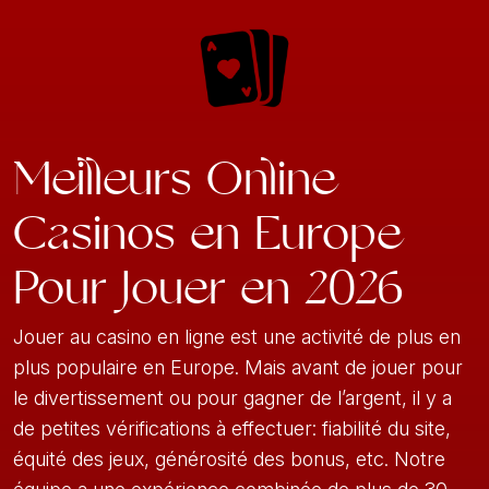
Meilleurs Online
Casinos en Europe
Pour Jouer en 2026
Jouer au casino en ligne est une activité de plus en
plus populaire en Europe. Mais avant de jouer pour
le divertissement ou pour gagner de l’argent, il y a
de petites vérifications à effectuer: fiabilité du site,
équité des jeux, générosité des bonus, etc. Notre