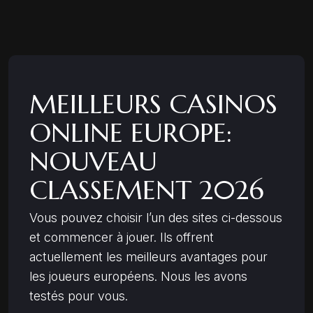
MEILLEURS CASINOS
ONLINE EUROPE:
NOUVEAU
CLASSEMENT 2026
Vous pouvez choisir l’un des sites ci-dessous
et commencer à jouer. Ils offrent
actuellement les meilleurs avantages pour
les joueurs européens. Nous les avons
testés pour vous.