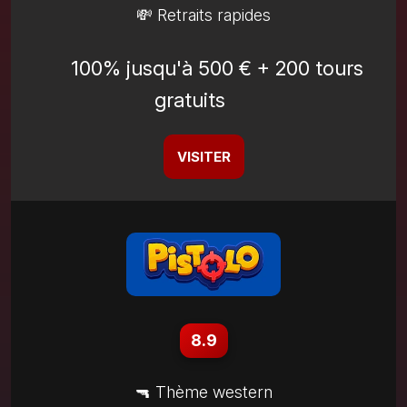
💸 Retraits rapides
100% jusqu'à 500 € + 200 tours
gratuits
VISITER
8.9
🔫 Thème western