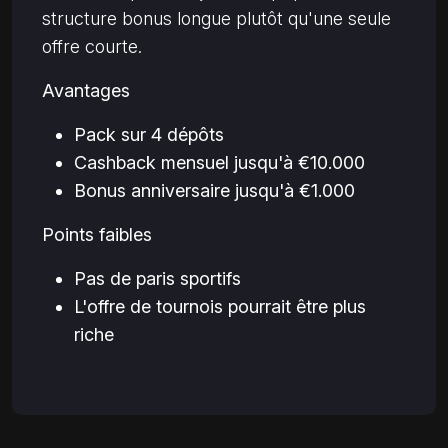
structure bonus longue plutôt qu'une seule
offre courte.
Avantages
Pack sur 4 dépôts
Cashback mensuel jusqu'à €10.000
Bonus anniversaire jusqu'à €1.000
Points faibles
Pas de paris sportifs
L'offre de tournois pourrait être plus
riche